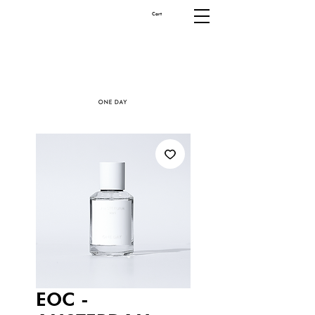
Cart
EOC -