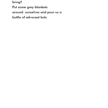
bring?
Put some grey blankets
around ourselves and pour us a
bottle of advocaat bols.
We talk, we smoke, we get boozy
and cozy.
Stay warm in the Amsterdam
breeze.
FRAGRANCE NOTE:
EAU DE PARFUM
SHIPPING INFO
前調: 薄荷 | 香檸檬
(海外配送 - 7-9個工作天寄出) :
中調: 無花果 | 薰衣草 | 鈴蘭
HOW TO ORDER?
*訂單金額滿3000hkd 免運費
基調: 麝香｜雪松 | 廣藿香
網上付款:
- 於地址欄填上詳細地址
TOP: MINT | BERGAMOT
-台灣地區請於備註填上ID 號碼作
HEART: FIG | LAVENDER |
- 可於付款頁面選用信用卡直接付
出口登記
FOLLOW YOUR NOSE
MUGUET
款