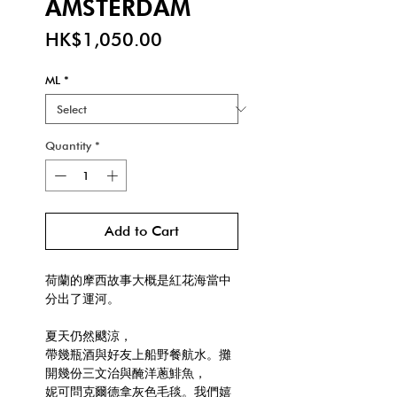
AMSTERDAM
Price
HK$1,050.00
ML
*
Quantity
*
Add to Cart
荷蘭的摩西故事大概是紅花海當中
分出了運河。
夏天仍然颼涼，
帶幾瓶酒與好友上船野餐航水。攤
開幾份三文治與醃洋蔥鯡魚，
妮可問克爾德拿灰色毛毯。我們嬉